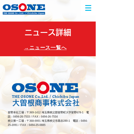
ニュース詳細
​→ニュース一覧へ
THE OSONE Co.,Ltd. / Chichibu Japan
大曽根商事株式会社
皆野本社工場：〒369-1412 埼玉県秩父郡皆野町大字皆野678-1 電
話：0494-26-7533 / FAX：0494-26-7534
秩父第一工場：〒368-0001 埼玉県秩父市黒谷280-1 電話：0494-
25-2091 / FAX：0494-25-0885