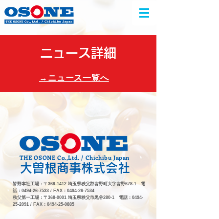
ニュース詳細
​→ニュース一覧へ
THE OSONE Co.,Ltd. / Chichibu Japan
大曽根商事株式会社
皆野本社工場：〒369-1412 埼玉県秩父郡皆野町大字皆野678-1 電
話：0494-26-7533 / FAX：0494-26-7534
秩父第一工場：〒368-0001 埼玉県秩父市黒谷280-1 電話：0494-
25-2091 / FAX：0494-25-0885