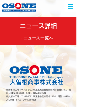
ニュース詳細
​→ニュース一覧へ
THE OSONE Co.,Ltd. / Chichibu Japan
大曽根商事株式会社
皆野本社工場：〒369-1412 埼玉県秩父郡皆野町大字皆野678-1 電
話：0494-26-7533 / FAX：0494-26-7534
秩父第一工場：〒368-0001 埼玉県秩父市黒谷280-1 電話：0494-
25-2091 / FAX：0494-25-0885