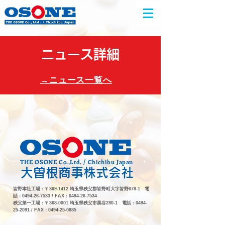
ニュース詳細
​→ニュース一覧へ
THE OSONE Co.,Ltd. / Chichibu Japan
大曽根商事株式会社
皆野本社工場：〒369-1412 埼玉県秩父郡皆野町大字皆野678-1 電
話：0494-26-7533 / FAX：0494-26-7534
秩父第一工場：〒368-0001 埼玉県秩父市黒谷280-1 電話：0494-
25-2091 / FAX：0494-25-0885