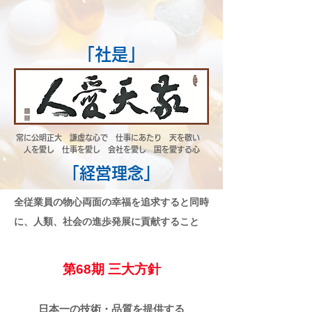
「社是」
常に公明正大 謙虚な心で 仕事にあたり ​天を敬い
人を愛し 仕事を愛し 会社を愛し 国を愛する心
「経営理念」
全従業員の物心両面の幸福を追求すると同時
に、人類、社会の進歩発展に貢献すること
第68期 三大方針
日本一の技術・品質を提供する