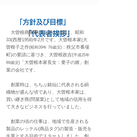
「方針及び目標」
大曽根商事株式会社の創業は、昭和
「代表者挨拶」
33(西暦1958)年2月です。大曽根本家(大
曽根子之作(
)：秩父市番場
昭和39年 76歳没
町)の要請に基づき、大曽根政吉(
平成25年
)「大曽根本家長女：要子の婿」創
89歳没
業の会社です。
創業時は、ちちぶ銘仙に代表される絹
織物が盛んな頃であり、大曽根本家は、
買い継ぎ商(問屋業)として地域の信用を得
て大きなビジネスを行っていました。
創業の頃の仕事は、地域で生産される
製品のレッテル(商品タグ)の製造・販売を
生業とする目的でスタートしました。創