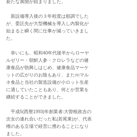
新たな展開が始まりました。
新設備導入後の３年程度は順調でした
が、委託先が大型機械を導入し内製化が
始まると瞬く間に仕事が減っていきまし
た。
幸いにも、昭和40年代後半からローヤ
ルゼリー・朝鮮人参・クロレラなどの健
康食品が勃興しはじめ、健康食品マーケ
ットの広がりのお陰もあり、また㈲マル
ネ食品と当社の製造設備が小ロット生産
に適していたこともあり、何とか営業を
継続することができました。
平成5(西暦1993)年創業者:大曽根政吉の
次女の連れ合いだった私(若尾東)が、代表
権のある立場で経営に携わることになり
ました。