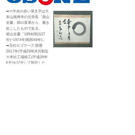
➡※中央の赤い筆文字は大
本山南禅寺の元管長「柴山
全慶」師の直筆から、書き
起こしたものである。
柴山全慶「1894(明治37
年)~1974年(昭和49年)」
➡当社ロゴマーク:西暦
2017年(平成29年)6月制定
※本社工場竣工(平成29年
6月)を記念して制定した。
(※有限会社ピー・フォー
代表取締役 中村弘氏デザ
インによる)
➡右の直筆を使用する許可
は、臨済宗南禅寺派 仏道
山野坂寺(秩父札所十二番)
住職「新井宏英」師より拝
受した(2016年12月)。
当社の「存在意義」と「未来」
への挑戦