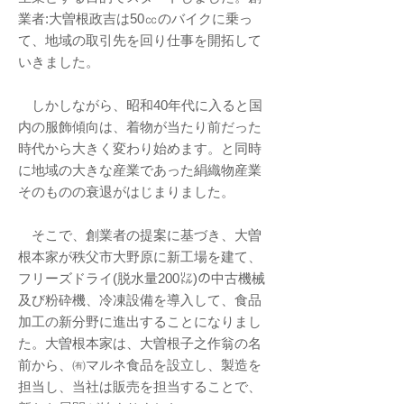
業者:大曽根政吉は50㏄のバイクに乗っ
て、地域の取引先を回り仕事を開拓して
いきました。
しかしながら、昭和40年代に入ると国
内の服飾傾向は、着物が当たり前だった
時代から大きく変わり始めます。と同時
に地域の大きな産業であった絹織物産業
そのものの衰退がはじまりました。
そこで、創業者の提案に基づき、大曽
根本家が秩父市大野原に新工場を建て、
フリーズドライ(脱水量200㍑)の中古機械
及び粉砕機、冷凍設備を導入して、食品
加工の新分野に進出することになりまし
た。大曽根本家は、大曽根子之作翁の名
前から、㈲マルネ食品を設立し、製造を
担当し、当社は販売を担当することで、