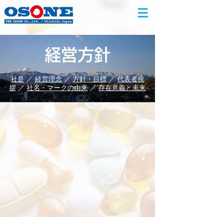
経営方針
社是​
／
経営理念
／
方針・目標
／
代表者挨
拶
／
社名・マークの由来
／
存在意義と未来