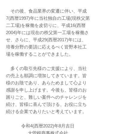
その後、食品業界の変遷に伴い、平成
7(西暦1997)年に当社独自の工場(現秩父第
二工場)を稼働を皮切りに、平成16(西暦
2004)年には現在の秩父第一工場を稼働さ
せ、さらに、平成29(西暦2017)年には、
培養分野の要請に応えるべく皆野本社工
場を稼働することができました。
多くの取引先様のご支援により、当社
の売上も順調に増加してきています。皆
様のお陰であり、あらためまして心より
感謝を申し上げます。今後も、皆様のお
困りごと、難しい案件へのチャレンジを
続け、皆様に喜んで頂ける、お役に立ち
続ける企業でありたいと考えています。
令和4(西暦2022)年8月吉日
大曽根商事株式会社